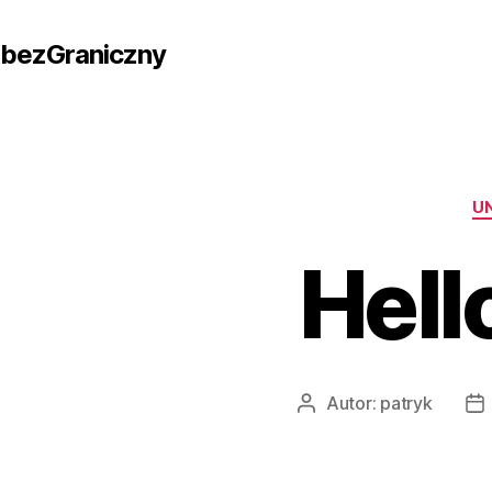
bezGraniczny
U
Hell
Autor:
patryk